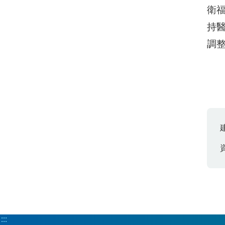
衛
持醫
調
:::
:::