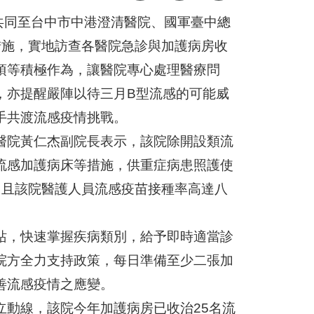
局共同至台中市中港澄清醫院、國軍臺中總
措施，實地訪查各醫院急診與加護病房收
項等積極作為，讓醫院專心處理醫療問
，亦提醒嚴陣以待三月B型流感的可能威
手共渡流感疫情挑戰。
醫院黃仁杰副院長表示，該院除開設類流
流感加護病床等措施，供重症病患照護使
，且該院醫護人員流感疫苗接種率高達八
站，快速掌握疾病類別，給予即時適當診
院方全力支持政策，每日準備至少二張加
善流感疫情之應變。
立動線，該院今年加護病房已收治25名流