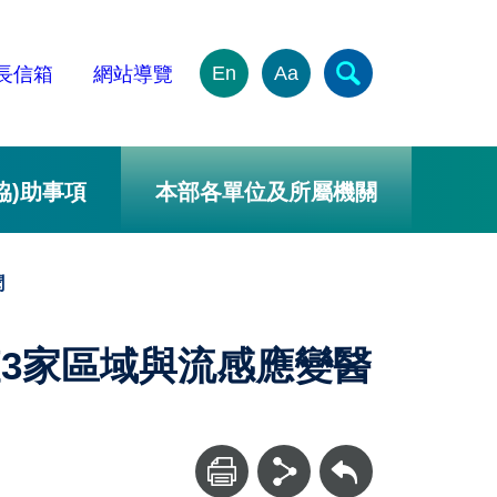
En
Aa
長信箱
網站導覽
協)助事項
本部各單位及所屬機關
聞
3家區域與流感應變醫
回上一頁