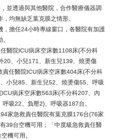
好，並透過與其他醫院，合作醫療儀器調
作，均無缺乏葉克膜之情形。
機，擔任24小時專線窗口，各醫院有加護
助。
醫院ICU病床空床數1108床(不分科
外20、小兒171、新生兒139、燒燙傷
救責任醫院ICU病床空床數404床(不分科
0、小兒85、新生兒52、燒燙傷55、呼吸
CU病床空床數563床(不分科207、內
、呼吸22、負壓2)、呼吸器187台。
4家急救責任醫院有葉克膜176台(76家
尚有39台空機可用；「中度級急救責任醫
台空機可用。