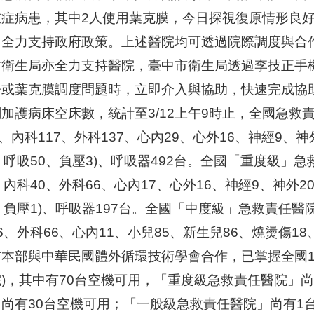
重症病患，其中2人使用葉克膜，今日探視復原情形良
，全力支持政府政策。上述醫院均可透過院際調度與合
方衛生局亦全力支持醫院，臺中市衛生局透過李技正手
房或葉克膜調度問題時，立即介入與協助，快速完成協
加護病床空床數，統計至3/12上午9時止，全國急救責任
4、內科117、外科137、心內29、心外16、神經9、神
、呼吸50、負壓3)、呼吸器492台。全國「重度級」急
、內科40、外科66、心內17、心外16、神經9、神外2
、負壓1)、呼吸器197台。全國「中度級」急救責任醫院I
6、外科66、心內11、小兒85、新生兒86、燒燙傷18
本部與中華民國體外循環技術學會合作，已掌握全國19
)，其中有70台空機可用，「重度級急救責任醫院」
」尚有30台空機可用；「一般級急救責任醫院」尚有1