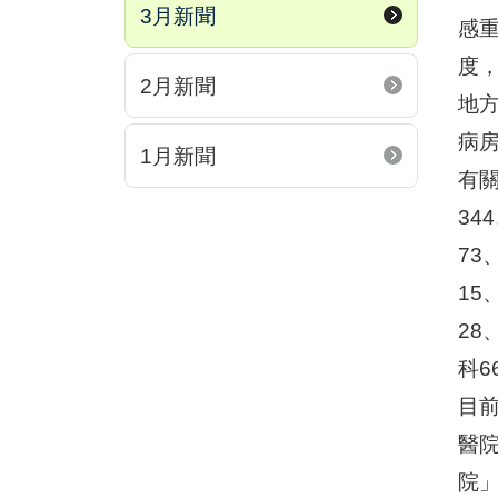
3月新聞
感
度
2月新聞
地
病
1月新聞
有關
34
73
15
28
科6
目前
醫院
院