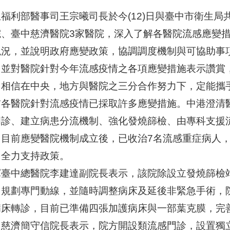
生福利部醫事司王宗曦司長於今(12)日與臺中市衛生
院、臺中慈濟醫院3家醫院，深入了解各醫院流感應變
現況，並說明政府應變政策，協調調度機制與可協助事
，並對醫院針對今年流感疫情之各項應變措施表示讚賞
，相信在中央，地方與醫院之三分合作努力下，定能攜
前各醫院針對流感疫情已採取許多應變措施。中港澄清
門診、建立病患分流機制、強化發燒篩檢、由專科支援
，目前應變醫院機制成立後，已收治7名流感重症病人
，全力支持政策。
軍臺中總醫院李建達副院長表示，該院除設立發燒篩檢
，規劃專門動線，並隨時調整病床及延後非緊急手術，
病床轉診，目前已準備四張加護病床與一部葉克膜，完
中慈濟簡守信院長表示，院方開設類流感門診，設置獨