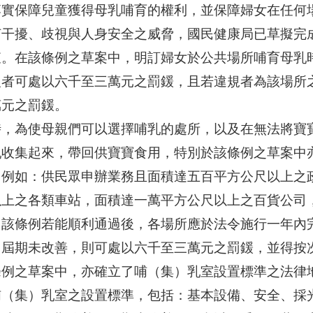
落實保障兒童獲得母乳哺育的權利，並保障婦女在任何
何干擾、歧視與人身安全之威脅，國民健康局已草擬完
查。在該條例之草案中，明訂婦女於公共場所哺育母乳
反者可處以六千至三萬元之罰鍰，且若違規者為該場所
萬元之罰鍰。
時，為使母親們可以選擇哺乳的處所，以及在無法將寶
乳收集起來，帶回供寶寶食用，特別於該條例之草案中
，例如：供民眾申辦業務且面積達五百平方公尺以上之
以上之各類車站，面積達一萬平方公尺以上之百貨公司
。該條例若能順利通過後，各場所應於法令施行一年內
；屆期未改善，則可處以六千至三萬元之罰鍰，並得按
條例之草案中，亦確立了哺（集）乳室設置標準之法律
哺（集）乳室之設置標準，包括：基本設備、安全、採