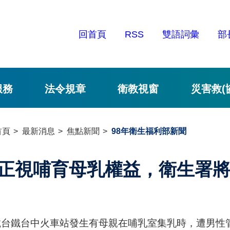
回首頁
RSS
雙語詞彙
部
服務
法令規章
衛教視窗
災害救(
首頁
最新消息
焦點新聞
98年衛生福利部新聞
正視哺育母乳權益，衛生署
載台鐵台中火車站發生有母親在哺乳室集乳時，遭男性