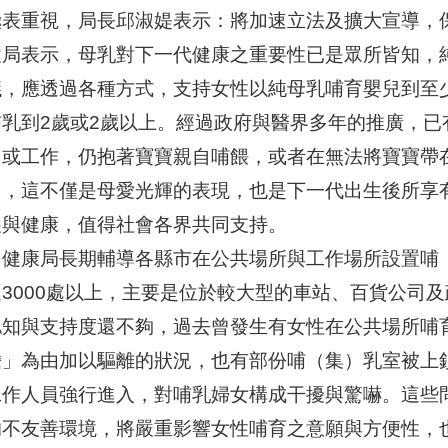
極表重視，局長邱淑媞表示：將加速立法及擴大宣導，
健局表示，母乳對下一代健康之重要性已是眾所皆知，
議，應透過各種方式，支持女性以純母乳哺育嬰兒到至
哺乳到2歲或2歲以上。經過政府與醫界多年的推廣，
出或工作，仍抱著寶寶親自哺餵，或者在無法將寶寶帶
用，這不僅是母愛光輝的表現，也是下一代出生後所享
展與健康，值得社會各界共同支持。
民健康局長期輔導各縣市在公共場所與工作場所設置哺
達3000處以上，主要是位於較大型的車站、百貨公司
認知與支持度還不夠，過去曾發生有女性在公共場所哺
瞻」為由加以驅離的狀況，也有部份哺（集）乳室被上
工作人員強行進入，對哺乳婦女構成干擾與驚嚇。這些
的不友善環境，將嚴重影響女性哺育之意願與方便性，