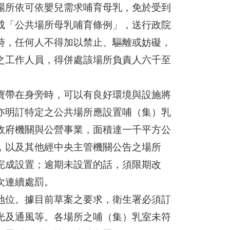
場所依可依嬰兒需求哺育母乳，免於受到
成「公共場所母乳哺育條例」，送行政院
時，任何人不得加以禁止、驅離或妨礙，
之工作人員，得併處該場所負責人六千至
寶帶在身旁時，可以有良好環境與設施將
亦明訂特定之公共場所應設置哺（集）乳
政府機關與公營事業，面積達一千平方公
，以及其他經中央主管機關公告之場所
完成設置；逾期未設置的話，須限期改
次連續處罰。
地位。據目前草案之要求，衛生署必須訂
光及通風等。各場所之哺（集）乳室未符