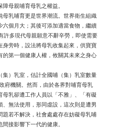
保障母親哺育母乳之權益。
純母乳哺育更是世界潮流。世界衛生組織
少六個月大；其後可添加適當食物，繼續
已有許多現代母親願意不辭辛勞，即使需要
在身旁時，設法將母乳收集起來，供寶寶
有的第一個健康人權，攸關其未來之身心
（集）乳室，估計全國哺（集）乳室數量
及政府機關。然而，由於各界對哺育母乳
育母乳卻遭工作人員以「不雅」、「有礙
鎖、無法使用，形同虛設，這次則是遭男
問題若不解決，社會處處存在妨礙母乳哺
也間接影響下一代的健康。