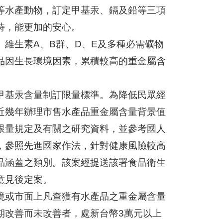
等水產動物，訂定甲基汞、鎘及鉛等三項
時，能更加的安心。
維生素A、B群、D、E及多種必需礦物
品因生長環境因素，累積較高的重金屬含
甲基汞含量制訂限量標準。為降低民眾經
近幾年辦理市售水產品重金屬含量背景值
限量規定及有關之研究資料，並參考國人
，參照先進國家作法，針對健康風險較高
品涵蓋之類別。該案經提送該署食品衛生
意見後定案。
境或市面上凡查獲有水產品之重金屬含量
期改善而未改善者，處新台幣3萬元以上