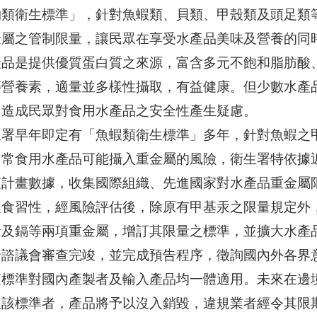
物類衛生標準」，針對魚蝦類、貝類、甲殼類及頭足類
金屬之管制限量，讓民眾在享受水產品美味及營養的同
產品是提供優質蛋白質之來源，富含多元不飽和脂肪酸、
等營養素，適量並多樣性攝取，有益健康。但少數水產
，造成民眾對食用水產品之安全性產生疑慮。
生署早年即定有「魚蝦類衛生標準」多年，針對魚蝦之
日常食用水產品可能攝入重金屬的風險，衛生署特依據
查計畫數據，收集國際組織、先進國家對水產品重金屬
飲食習性，經風險評估後，除原有甲基汞之限量規定外
鉛及鎘等兩項重金屬，增訂其限量之標準，並擴大水產
全諮議會審查完竣，並完成預告程序，徵詢國內外各界
項標準對國內產製者及輸入產品均一體適用。未來在邊
反該標準者，產品將予以沒入銷毀，違規業者經令其限