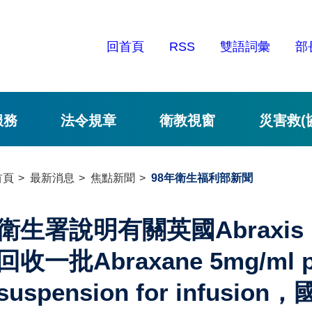
回首頁
RSS
雙語詞彙
部
服務
法令規章
衛教視窗
災害救(
首頁
最新消息
焦點新聞
98年衛生福利部新聞
衛生署說明有關英國Abraxis Bi
回收一批Abraxane 5mg/ml po
suspension for infus