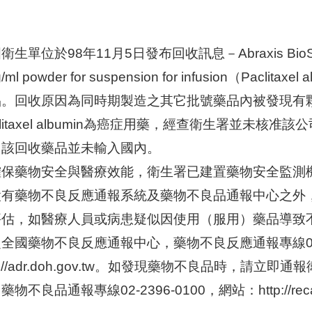
衛生單位於98年11月5日發布回收訊息－Abraxis BioSci
/ml powder for suspension for infusion（Pacl
品。回收原因為同時期製造之其它批號藥品內被發現有
clitaxel albumin為癌症用藥，經查衛生署並未
，該回收藥品並未輸入國內。
確保藥物安全與醫療效能，衛生署已建置藥物安全監測
設有藥物不良反應通報系統及藥物不良品通報中心之外
評估，如醫療人員或病患疑似因使用（服用）藥品導致
全國藥物不良反應通報中心，藥物不良反應通報專線02-2
tp://adr.doh.gov.tw。如發現藥物不良品時，
物不良品通報專線02-2396-0100，網站：http://recall