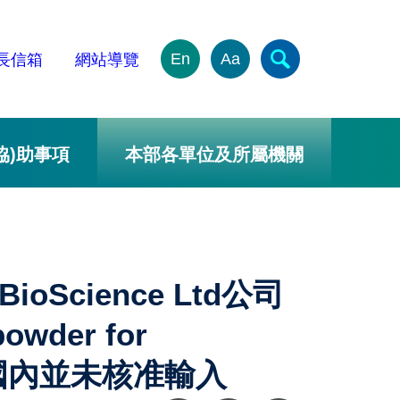
En
Aa
長信箱
網站導覽
協)助事項
本部各單位及所屬機關
oScience Ltd公司
wder for
ion，國內並未核准輸入