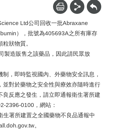
回上一頁
ence Ltd公司回收一批Abraxane
itaxel albumin），批號為405693A之所有庫存
顆粒狀物質。
核准該公司製造販售之該藥品，因此請民眾放
機制，即時監視國內、外藥物安全訊息，
，並對於藥物之安全性與療效亦隨時進行
不良反應之發生，請立即通報衛生署所建
396-0100，網站：
請立即通報衛生署所建置之全國藥物不良品通報中
.doh.gov.tw。