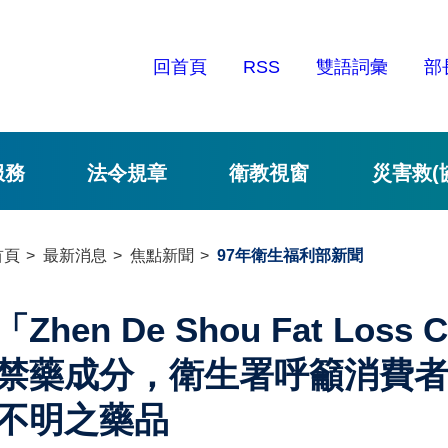
回首頁
RSS
雙語詞彙
部
服務
法令規章
衛教視窗
災害救(
首頁
最新消息
焦點新聞
97年衛生福利部新聞
「Zhen De Shou Fat Los
禁藥成分，衛生署呼籲消費
不明之藥品