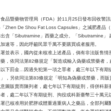
食品暨藥物管理局（FDA）於11月25日發布回收警
「Zhen De Shou Fat Loss Capsules」之減肥產品
出含「Sibutramine」西藥之成分。「Sibutram
跳加速等，因此呼籲民眾千萬不要購買或者服用。
生署並表示，國內從未核准上述產品，倘有非法販售情形
禁藥，依同法第82條規定「製造或輸入偽藥或禁藥者
元以下罰金…因過失犯第一項之罪者，處三年以下有期
。」，另依同法第83條規定「明知為偽藥或禁藥，而
或意圖販賣而陳列者，處七年以下有期徒刑，得併科新
罪者，處二年以下有期徒刑、拘役或科新臺幣三十萬元
生署已核准用於肥胖或體重過重病人之藥品，全部列屬