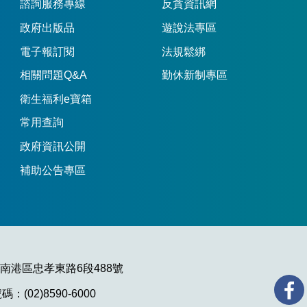
諮詢服務專線
反貪資訊網
政府出版品
遊說法專區
電子報訂閱
法規鬆綁
相關問題Q&A
勤休新制專區
衛生福利e寶箱
常用查詢
政府資訊公開
補助公告專區
市南港區忠孝東路6段488號
：(02)8590-6000