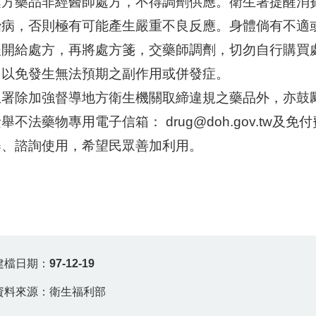
處方藥品非經醫師處方，不得調劑供應。衛生署提醒消
治病，否則極有可能產生嚴重不良反應。身體倘有不適
後開給處方，再將處方箋，交藥師調劑，切勿自行購買
，以免發生無法預期之副作用或併發症。
生署除加強督導地方衛生機關取締違規之藥品外，亦鼓
舉不法藥物專用電子信箱： drug@doh.gov.tw及免付
舉、諮詢使用，希望民眾善加利用。
建檔日期：
97-12-19
資料來源：衛生福利部