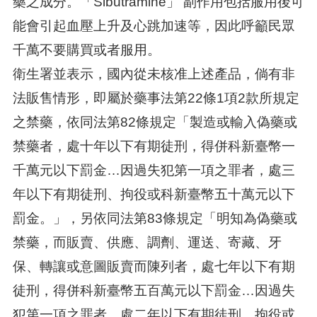
藥之成分。「Sibutramine」 副作用包括服用後可
能會引起血壓上升及心跳加速等，因此呼籲民眾
千萬不要購買或者服用。
衛生署並表示，國內從未核准上述產品，倘有非
法販售情形，即屬於藥事法第22條1項2款所規定
之禁藥，依同法第82條規定「製造或輸入偽藥或
禁藥者，處十年以下有期徒刑，得併科新臺幣一
千萬元以下罰金…因過失犯第一項之罪者，處三
年以下有期徒刑、拘役或科新臺幣五十萬元以下
罰金。」，另依同法第83條規定「明知為偽藥或
禁藥，而販賣、供應、調劑、運送、寄藏、牙
保、轉讓或意圖販賣而陳列者，處七年以下有期
徒刑，得併科新臺幣五百萬元以下罰金…因過失
犯第一項之罪者，處二年以下有期徒刑、拘役或