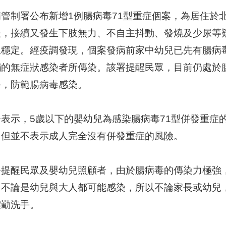
管制署公布新增1例腸病毒71型重症個案，為居住於
後，接續又發生下肢無力、不自主抖動、發燒及少尿等
況穩定。經疫調發現，個案發病前家中幼兒已先有腸病
觸的無症狀感染者所傳染。該署提醒民眾，目前仍處於
手，防範腸病毒感染。
署表示，5歲以下的嬰幼兒為感染腸病毒71型併發重症
，但並不表示成人完全沒有併發重症的風險。
署提醒民眾及嬰幼兒照顧者，由於腸病毒的傳染力極強
，不論是幼兒與大人都可能感染，所以不論家長或幼兒
確勤洗手。