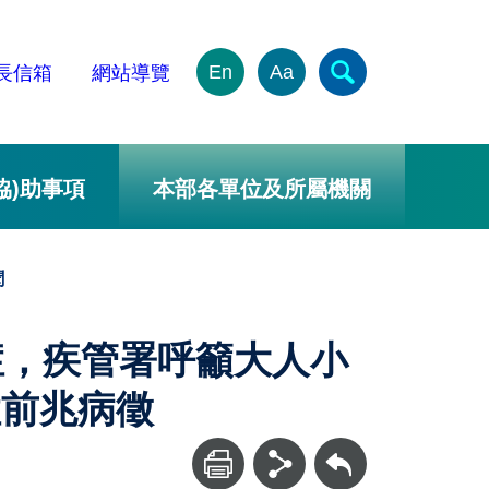
En
Aa
長信箱
網站導覽
協)助事項
本部各單位及所屬機關
聞
症，疾管署呼籲大人小
症前兆病徵
回上一頁