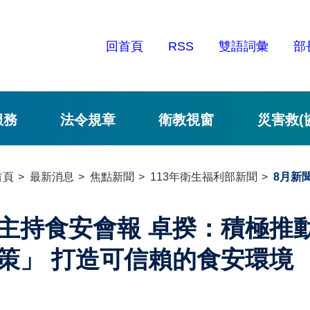
回首頁
RSS
雙語詞彙
部
服務
法令規章
衛教視窗
災害救(
首頁
最新消息
焦點新聞
113年衛生福利部新聞
8月新
主持食安會報 卓揆：積極推動
策」 打造可信賴的食安環境