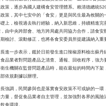
環政策，逐步為國人建構食安管理體系。賴清德總統52
要政策，其中七安中的「食安」更是與民生最為攸關的一
基礎上，檢視過去執行經驗，納入新思維，持續精進完
標，由中央跨部會、地方跨局處共同協力合作，請食安辦
定期檢討、滾動修正，也將各食安委員所提建議納入重
院長進一步表示，鑑於日前發生進口辣椒原料檢出蘇丹
立食品業者對問題產品之清查、通報、回收程序，強力
，衛生機關在監督問題產品時，能在最短的時間內下架
福部依規劃據以辦理。
院長強調，民間參與也是落實食安政策不可或缺的一環
的力量，督促食品業者自主管理，並加強對各界的風險
全飲食環境。