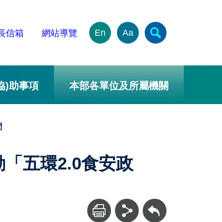
En
Aa
長信箱
網站導覽
協)助事項
本部各單位及所屬機關
聞
「五環2.0食安政
回上一頁