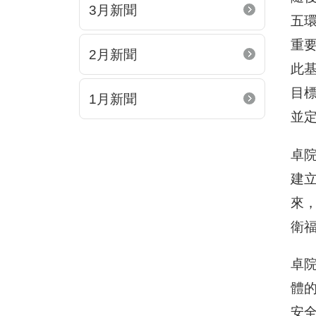
3月新聞
五
重
2月新聞
此
目
1月新聞
並
卓
建
來
衛
卓
體
安