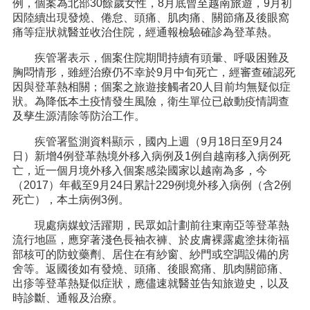
例，個案為北部30餘歲女性，8月底曾至越南旅遊，9月初
因陸續出現發燒、倦怠、頭痛、肌肉痛、關節痛及後眼窩
痛等症狀就醫並收治住院，經通報檢驗確診為登革熱。
疾管署表示，個案住院期間持續有頭暈、呼吸困難及
胸悶情形，雖經治療仍不幸於9月中旬死亡，經審查確認死
因與登革熱相關；個案之旅遊接觸者20人目前均無疑似症
狀。為降低本土疫情發生風險，衛生單位已啟動疫情調查
及孳生源清除等防治工作。
疾管署監測資料顯示，國內上週（9月18日至9月24
日）新增4例登革熱境外移入病例及1例自越南移入病例死
亡，近一個月境外移入個案感染國家以越南為多，今
（2017）年截至9月24日累計229例境外移入病例（含2例
死亡），本土病例3例。
現處病媒蚊活躍期，民眾如計劃前往東南亞等登革熱
流行地區，應穿著淺色長袖衣褲、於皮膚裸露處塗抹衛福
部核可的防蚊藥劑、居住在有紗窗、紗門或空調設備的房
舍等。返國後如有發燒、頭痛、後眼窩痛、肌肉關節痛、
出疹等登革熱疑似症狀，應儘速就醫並告知旅遊史，以及
時診斷、通報及治療。