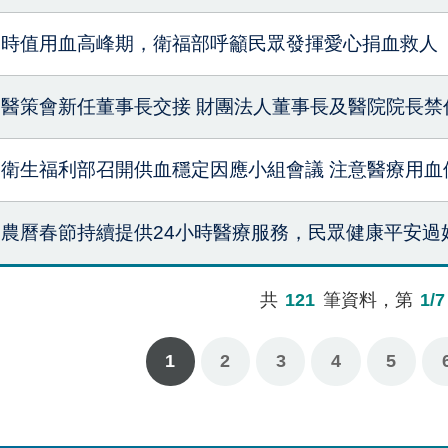
時值用血高峰期，衛福部呼籲民眾發揮愛心捐血救人
醫策會新任董事長交接 財團法人董事長及醫院院長禁
衛生福利部召開供血穩定因應小組會議 注意醫療用血
農曆春節持續提供24小時醫療服務，民眾健康平安過
共
121
筆資料，第
1/7
1
2
3
4
下一頁
最後一頁
5