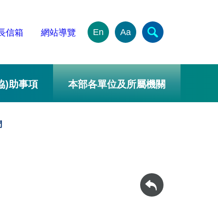
En
Aa
長信箱
網站導覽
協)助事項
本部各單位及所屬機關
聞
回上一頁