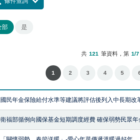
條件查詢
全部
是
共
121
筆資料，第
1/7
1
2
3
4
下一頁
最後一頁
5
國民年金保險給付水準等建議將評估後列入中長期改
衛福部循例向國保基金短期調度經費 確保弱勢民眾年
「關懷弱勢、春節送暖」-愛心年菜傳遞溫暖過好年