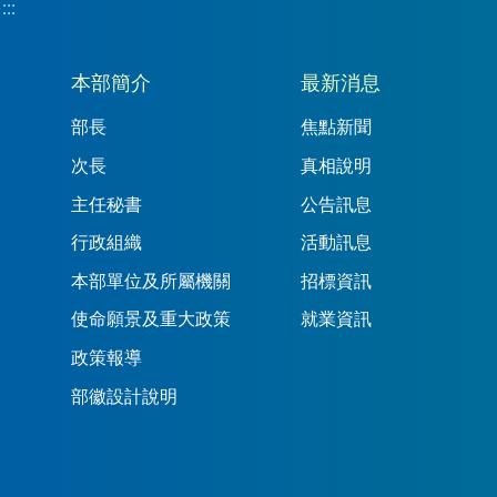
:::
:::
本部簡介
最新消息
部長
焦點新聞
次長
真相說明
主任秘書
公告訊息
行政組織
活動訊息
本部單位及所屬機關
招標資訊
使命願景及重大政策
就業資訊
政策報導
部徽設計說明