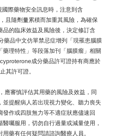
國際藥物安全訊息時，注意到含
瘤風險，且隨劑量累積而加重其風險，為確保
藥品的臨床效益及風險後，決定修訂含
及於該成分藥品中文仿單禁忌症增列「現罹患腦膜
「藥理特性」等段落加刊「腦膜瘤」相關
proterone成分藥品許可證持有商應於
廢止其許可證。
人時，應審慎評估其用藥的風險及效益，同
，並提醒病人若出現視力變化、聽力喪失
癇發作或四肢無力等不適症狀應儘速回
循醫囑服用，切勿自行過量或減量使用，
對用藥有任何疑問請諮詢醫療人員。