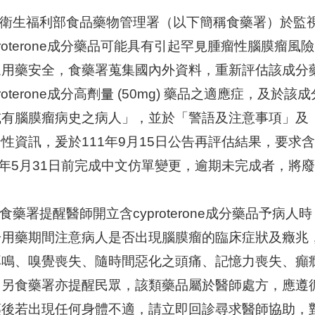
生福利部食品藥物管理署（以下簡稱食藥署）於監視
proterone成分藥品可能具有引起罕見腫瘤性腦膜
眾用藥安全，食藥署蒐集國內外資料，重新評估該成分
proterone成分高劑量 (50mg) 藥品之適應症，
或有腦膜瘤病史之病人」，並於「警語及注意事項」及
性資訊，爰於111年9月15日公告再評估結果，要求含cy
2年5月31日前完成中文仿單變更，逾期未完成者，將
署提醒醫師開立含cyproterone成分藥品予病
於用藥期間注意病人是否出現腦膜瘤的臨床症狀及癥兆
耳鳴、嗅覺喪失、隨時間惡化之頭痛、記憶力喪失、癲
。另食藥署亦提醒民眾，該類藥品屬於醫師處方，應遵
藥後若出現任何身體不適，請立即回診尋求醫師協助，