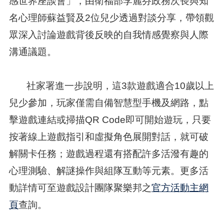
感世界座談會」，由衛福部李麗芬政務次長與知
名心理師蘇益賢及2位兒少透過對談分享，帶領觀
眾深入討論遊戲背後反映的自我情感覺察與人際
溝通議題。
社家署進一步說明，這3款遊戲適合10歲以上
兒少參加，玩家僅需自備智慧型手機及網路，點
擊遊戲連結或掃描QR Code即可開始遊玩，只要
按著線上遊戲指引和虛擬角色展開對話，就可破
解關卡任務；遊戲過程還有搭配許多活潑有趣的
心理測驗、解謎操作與組隊互動等元素。更多活
動詳情可至遊戲設計團隊聚樂邦之
官方活動主網
頁
查詢。