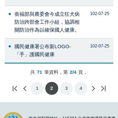
衛福部與農委會今成立狂犬病
102-07-25
防治跨部會工作小組，協調相
關防治作為以確保國人健康。
國民健康署公布新LOGO-
102-07-25
「手」護國民健康
共
71
筆資料，第
2/4
頁，
1
下一頁
最後一頁
2
3
4