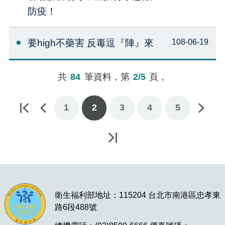
防疫！
要high不藥害 反毒逗『陣』來
108-06-19
共
84
筆資料，第
2/5
頁，
1
2
下一頁
3
4
5
最後一頁
衛生福利部地址：115204 台北市南港區忠孝東
路6段488號