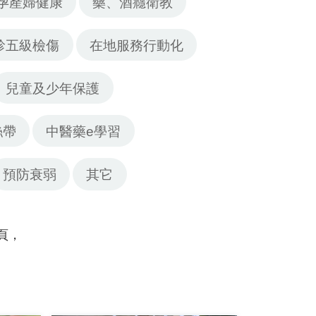
孕產婦健康
藥、酒癮衛教
診五級檢傷
在地服務行動化
兒童及少年保護
絲帶
中醫藥e學習
預防衰弱
其它
頁，