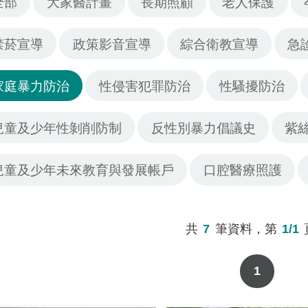
全部
大家醫計畫
長期照顧
老人保護
禁菸宣導
政策影音宣導
綜合衛教宣導
急
家庭暴力防治
性侵害犯罪防治
性騷擾防治
兒童及少年性剝削防制
反性別暴力倡議史
紫
兒童及少年未來教育與發展帳戶
口腔醫療照護
共
7
筆資料，第
1/1
1