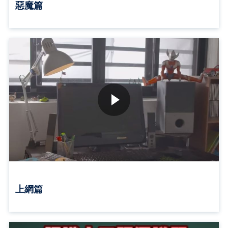
惡魔篇
上網篇