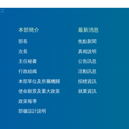
:::
:::
本部簡介
最新消息
部長
焦點新聞
次長
真相說明
主任秘書
公告訊息
行政組織
活動訊息
本部單位及所屬機關
招標資訊
使命願景及重大政策
就業資訊
政策報導
部徽設計說明