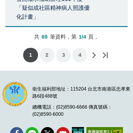
「疑似或社區精神病人照護優
化計畫」
共
69
筆資料，第
1/4
頁，
1
下一頁
最後一頁
2
3
4
衛生福利部地址：115204 台北市南港區忠孝東
路6段488號
總機電話：(02)8590-6666 傳真號碼：
(02)8590-6000