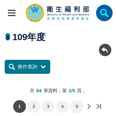
109年度
回上一頁
條件查詢
共
84
筆資料，第
1/5
頁，
1
2
下一頁
最後一頁
3
4
5