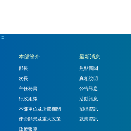
第一頁
上一頁
:::
:::
本部簡介
最新消息
部長
焦點新聞
次長
真相說明
主任秘書
公告訊息
行政組織
活動訊息
本部單位及所屬機關
招標資訊
使命願景及重大政策
就業資訊
政策報導