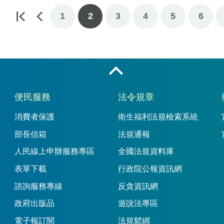
1
2
3
4
5
6
收合
便民服務
法令規章
消費者保護
衛生福利法規檢索系統
部長信箱
法規通報
人民線上申辦服務專區
全國法規資料庫
表單下載
行政院公報資訊網
諮詢服務專線
反貪資訊網
政府出版品
遊說法專區
電子報訂閱
法規鬆綁