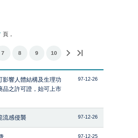
7
頁，
7
下一頁
最後一頁
8
9
10
可影響人體結構及生理功
97-12-26
藥品之許可證，始可上市
範流感侵襲
97-12-26
費
97-12-25