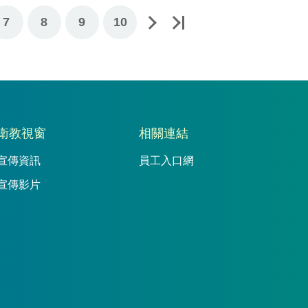
7
下一頁
最後一頁
8
9
10
衛教視窗
相關連結
宣傳資訊
員工入口網
宣傳影片